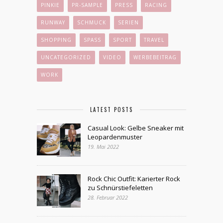
PINKIE
PR-SAMPLE
PRESS
RACING
RUNWAY
SCHMUCK
SERIEN
SHOPPING
SPASS
SPORT
TRAVEL
UNCATEGORIZED
VIDEO
WERBEBEITRAG
WORK
LATEST POSTS
Casual Look: Gelbe Sneaker mit
Leopardenmuster
19. Mai 2022
Rock Chic Outfit: Karierter Rock
zu Schnürstiefeletten
28. Februar 2022