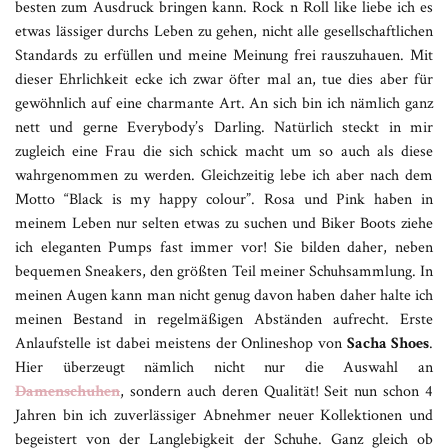
besten zum Ausdruck bringen kann. Rock n Roll like liebe ich es
etwas lässiger durchs Leben zu gehen, nicht alle gesellschaftlichen
Standards zu erfüllen und meine Meinung frei rauszuhauen. Mit
dieser Ehrlichkeit ecke ich zwar öfter mal an, tue dies aber für
gewöhnlich auf eine charmante Art. An sich bin ich nämlich ganz
nett und gerne
Everybody’s Darling. Natürlich steckt in mir
zugleich eine Frau die sich schick macht um so auch als diese
wahrgenommen zu werden. Gleichzeitig lebe ich aber nach dem
Motto “Black is my happy colour”. Rosa und Pink haben in
meinem Leben nur selten etwas zu suchen und Biker Boots ziehe
ich eleganten Pumps fast immer vor! Sie bilden daher, neben
bequemen Sneakers, den größten Teil meiner Schuhsammlung. In
meinen Augen kann man nicht genug davon haben daher halte ich
meinen Bestand in regelmäßigen Abständen aufrecht. Erste
Anlaufstelle ist dabei meistens der Onlineshop von
Sacha Shoes
.
Hier überzeugt nämlich nicht nur die Auswahl an
Damenschuhen
, sondern auch deren Qualität! Seit nun schon 4
Jahren bin ich zuverlässiger Abnehmer neuer Kollektionen und
begeistert von der Langlebigkeit der Schuhe. Ganz gleich ob