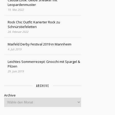
Casual Look: Gelbe Sneaker mit
Leopardenmuster
19. Mai 2022
Rock Chic Outfit: Karierter Rock zu
Schnürstiefeletten
28. Februar 2022
Maifeld Derby Festival 2019 in Mannheim
4. Juli 2019
Leichtes Sommerrezept: Gnocchi mit Spargel &
Pilzen
29. Juni 2019
ARCHIVE
Archive