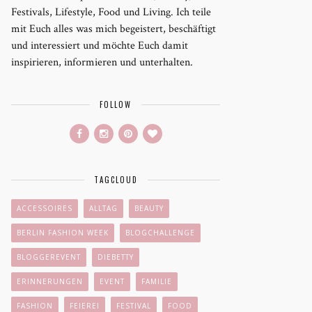
Festivals, Lifestyle, Food und Living. Ich teile
mit Euch alles was mich begeistert, beschäftigt
und interessiert und möchte Euch damit
inspirieren, informieren und unterhalten.
FOLLOW
TAGCLOUD
ACCESSOIRES
ALLTAG
BEAUTY
BERLIN FASHION WEEK
BLOGCHALLENGE
BLOGGEREVENT
DIEBETTY
ERINNERUNGEN
EVENT
FAMILIE
FASHION
FEIEREI
FESTIVAL
FOOD