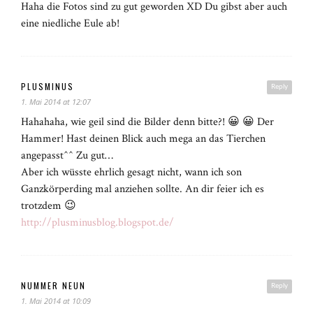
Haha die Fotos sind zu gut geworden XD Du gibst aber auch
eine niedliche Eule ab!
PLUSMINUS
Reply
1. Mai 2014 at 12:07
Hahahaha, wie geil sind die Bilder denn bitte?! 😀 😀 Der
Hammer! Hast deinen Blick auch mega an das Tierchen
angepasst^^ Zu gut…
Aber ich wüsste ehrlich gesagt nicht, wann ich son
Ganzkörperding mal anziehen sollte. An dir feier ich es
trotzdem 😉
http://plusminusblog.blogspot.de/
NUMMER NEUN
Reply
1. Mai 2014 at 10:09