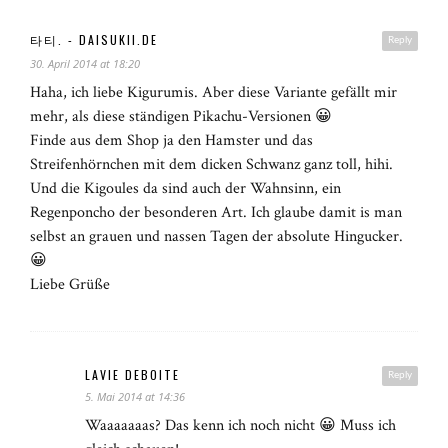
타티. - DAISUKII.DE
Reply
30. April 2014 at 18:20
Haha, ich liebe Kigurumis. Aber diese Variante gefällt mir
mehr, als diese ständigen Pikachu-Versionen 😀
Finde aus dem Shop ja den Hamster und das
Streifenhörnchen mit dem dicken Schwanz ganz toll, hihi.
Und die Kigoules da sind auch der Wahnsinn, ein
Regenponcho der besonderen Art. Ich glaube damit is man
selbst an grauen und nassen Tagen der absolute Hingucker.
😀
Liebe Grüße
LAVIE DEBOITE
Reply
5. Mai 2014 at 14:36
Waaaaaaas? Das kenn ich noch nicht 😀 Muss ich