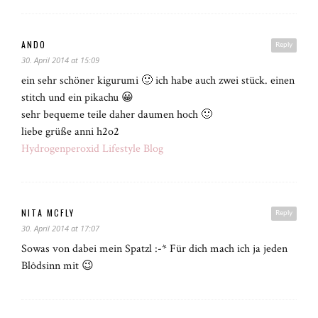
ANDO
Reply
30. April 2014 at 15:09
ein sehr schöner kigurumi 🙂 ich habe auch zwei stück. einen
stitch und ein pikachu 😀
sehr bequeme teile daher daumen hoch 🙂
liebe grüße anni h2o2
Hydrogenperoxid Lifestyle Blog
NITA MCFLY
Reply
30. April 2014 at 17:07
Sowas von dabei mein Spatzl :-* Für dich mach ich ja jeden
Blôdsinn mit 😉