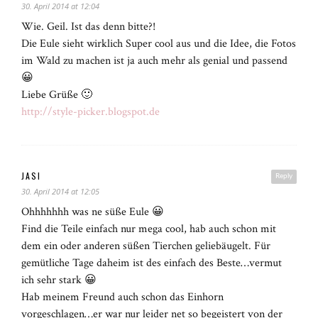
30. April 2014 at 12:04
Wie. Geil. Ist das denn bitte?!
Die Eule sieht wirklich Super cool aus und die Idee, die Fotos
im Wald zu machen ist ja auch mehr als genial und passend
😀
Liebe Grüße 🙂
http://style-picker.blogspot.de
JASI
Reply
30. April 2014 at 12:05
Ohhhhhhh was ne süße Eule 😀
Find die Teile einfach nur mega cool, hab auch schon mit
dem ein oder anderen süßen Tierchen geliebäugelt. Für
gemütliche Tage daheim ist des einfach des Beste…vermut
ich sehr stark 😀
Hab meinem Freund auch schon das Einhorn
vorgeschlagen…er war nur leider net so begeistert von der