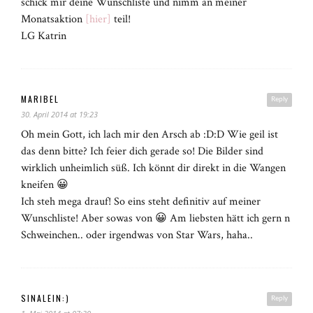
schick mir deine Wunschliste und nimm an meiner
Monatsaktion
[hier]
teil!
LG Katrin
MARIBEL
Reply
30. April 2014 at 19:23
Oh mein Gott, ich lach mir den Arsch ab :D:D Wie geil ist
das denn bitte? Ich feier dich gerade so! Die Bilder sind
wirklich unheimlich süß. Ich könnt dir direkt in die Wangen
kneifen 😀
Ich steh mega drauf! So eins steht definitiv auf meiner
Wunschliste! Aber sowas von 😀 Am liebsten hätt ich gern n
Schweinchen.. oder irgendwas von Star Wars, haha..
SINALEIN:)
Reply