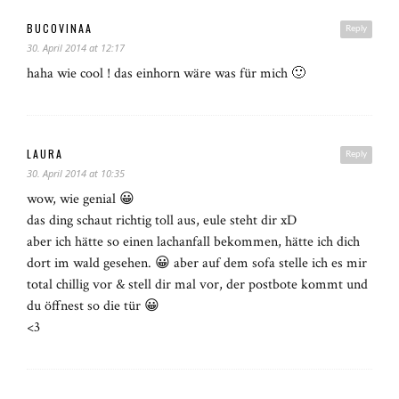
BUCOVINAA
Reply
30. April 2014 at 12:17
haha wie cool ! das einhorn wäre was für mich 🙂
LAURA
Reply
30. April 2014 at 10:35
wow, wie genial 😀
das ding schaut richtig toll aus, eule steht dir xD
aber ich hätte so einen lachanfall bekommen, hätte ich dich
dort im wald gesehen. 😀 aber auf dem sofa stelle ich es mir
total chillig vor & stell dir mal vor, der postbote kommt und
du öffnest so die tür 😀
<3