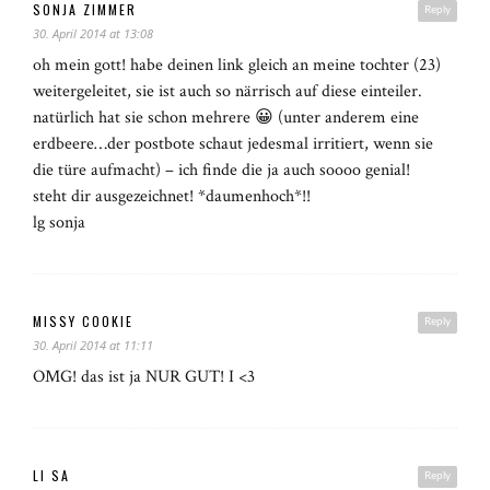
SONJA ZIMMER
Reply
30. April 2014 at 13:08
oh mein gott! habe deinen link gleich an meine tochter (23)
weitergeleitet, sie ist auch so närrisch auf diese einteiler.
natürlich hat sie schon mehrere 😀 (unter anderem eine
erdbeere…der postbote schaut jedesmal irritiert, wenn sie
die türe aufmacht) – ich finde die ja auch soooo genial!
steht dir ausgezeichnet! *daumenhoch*!!
lg sonja
MISSY COOKIE
Reply
30. April 2014 at 11:11
OMG! das ist ja NUR GUT! I <3
LI SA
Reply