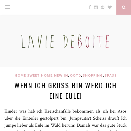
,
,
,
,
HOME SWEET HOME
NEW IN
OOTD
SHOPPING
SPASS
WENN ICH GROSS BIN WERD ICH E
INE EULE!
Kinder was hab ich Kreischanfälle bekommen als ich bei Asos
über die Einteiler gestolpert bin! Jumpsuits?! Scheiss drauf! Ich
jumpe lieber als Eule im Wald herum! Damals war das gute Stück