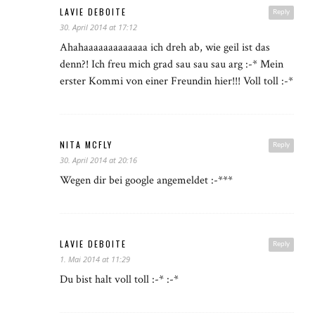
LAVIE DEBOITE
Reply
30. April 2014 at 17:12
Ahahaaaaaaaaaaaaa ich dreh ab, wie geil ist das
denn?! Ich freu mich grad sau sau sau arg :-* Mein
erster Kommi von einer Freundin hier!!! Voll toll :-*
NITA MCFLY
Reply
30. April 2014 at 20:16
Wegen dir bei google angemeldet :-***
LAVIE DEBOITE
Reply
1. Mai 2014 at 11:29
Du bist halt voll toll :-* :-*