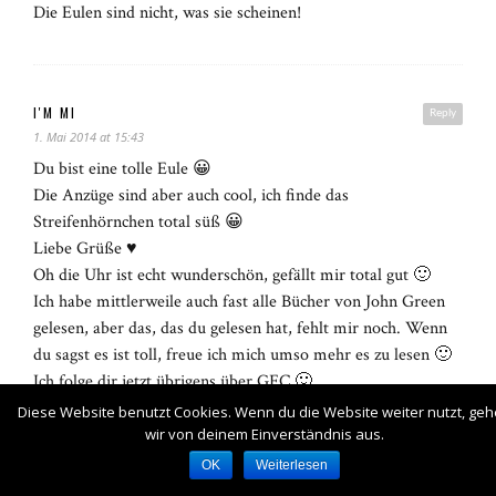
Die Eulen sind nicht, was sie scheinen!
I'M MI
Reply
1. Mai 2014 at 15:43
Du bist eine tolle Eule 😀
Die Anzüge sind aber auch cool, ich finde das
Streifenhörnchen total süß 😀
Liebe Grüße ♥
Oh die Uhr ist echt wunderschön, gefällt mir total gut 🙂
Ich habe mittlerweile auch fast alle Bücher von John Green
gelesen, aber das, das du gelesen hat, fehlt mir noch. Wenn
du sagst es ist toll, freue ich mich umso mehr es zu lesen 🙂
Ich folge dir jetzt übrigens über GFC 🙂
Liebe Grüße ♥
Diese Website benutzt Cookies. Wenn du die Website weiter nutzt, ge
http://www.read-mi.blogspot.de/
wir von deinem Einverständnis aus.
OK
Weiterlesen