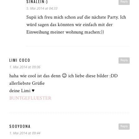
SINALEIN:)
Reply
5. Mai 2014 at 04:33
Supii ich freu mich schon auf die nächste Party. Ich
würd sagen das könnten wir einfach mit der
Einweihung meiner wohnung machen:))
LIMI COCO
Reply
1. Mai 2014 at 09:06
haha wie cool ist das denn 😉 ich liebe diese bilder :DD
allerliebste Grüße
deine Limi ♥
BUNTGEFLUESTER
SOOYOONA
Reply
1. Mai 2014 at 09:44