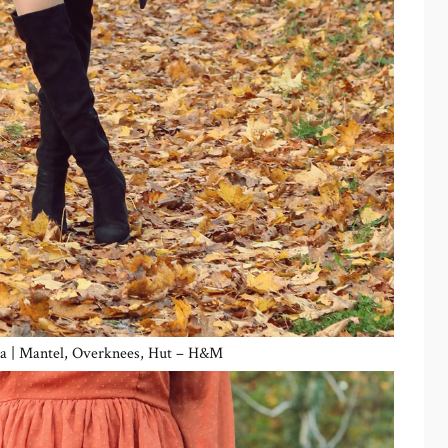
a | Mantel, Overknees, Hut – H&M