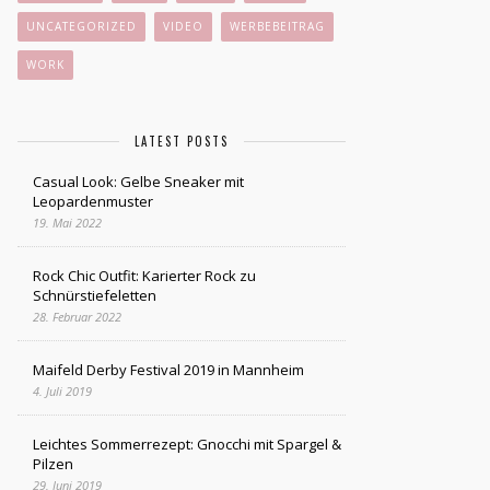
UNCATEGORIZED
VIDEO
WERBEBEITRAG
WORK
LATEST POSTS
Casual Look: Gelbe Sneaker mit
Leopardenmuster
19. Mai 2022
Rock Chic Outfit: Karierter Rock zu
Schnürstiefeletten
28. Februar 2022
Maifeld Derby Festival 2019 in Mannheim
4. Juli 2019
Leichtes Sommerrezept: Gnocchi mit Spargel &
Pilzen
29. Juni 2019