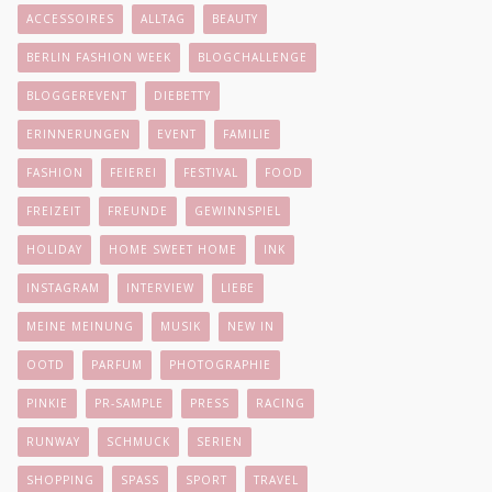
ACCESSOIRES
ALLTAG
BEAUTY
BERLIN FASHION WEEK
BLOGCHALLENGE
BLOGGEREVENT
DIEBETTY
ERINNERUNGEN
EVENT
FAMILIE
FASHION
FEIEREI
FESTIVAL
FOOD
FREIZEIT
FREUNDE
GEWINNSPIEL
HOLIDAY
HOME SWEET HOME
INK
INSTAGRAM
INTERVIEW
LIEBE
MEINE MEINUNG
MUSIK
NEW IN
OOTD
PARFUM
PHOTOGRAPHIE
PINKIE
PR-SAMPLE
PRESS
RACING
RUNWAY
SCHMUCK
SERIEN
SHOPPING
SPASS
SPORT
TRAVEL