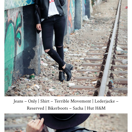
Jeans – Only | Shirt – Terrible Movement | Lederjacke –
Reserved | Bikerboots – Sacha | Hut H&M