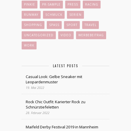
PINKIE
PR-SAMPLE
PRESS
RACING
RUNWAY
SCHMUCK
SERIEN
SHOPPING
SPASS
SPORT
TRAVEL
UNCATEGORIZED
VIDEO
WERBEBEITRAG
WORK
LATEST POSTS
Casual Look: Gelbe Sneaker mit
Leopardenmuster
19. Mai 2022
Rock Chic Outfit: Karierter Rock zu
Schnürstiefeletten
28. Februar 2022
Maifeld Derby Festival 2019 in Mannheim