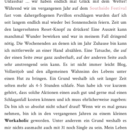
Unfassbar … wir haben endlich mal Glück mit dem Wetter!
Während wir im vergangenen Jahr auf dem
Southside Festival
fast vom dahergeflogenen Pavillon erschlagen wurden darf ich
seit langem endlich mal wieder bei Sonnenschein feiern. Zeit um
den langersehnten Reset-Knopf zu drücken! Eine Auszeit kann
manchmal Wunder bewirken und war in meinem Fall dringend
nötig. Die Wochenenden an denen ich im Jahr Zuhause bin kann
ich mittlerweile an einer Hand abzählen. Eine Tatsache, die auf
der einen Seite zwar ganz zauberhaft, auf der anderen Seite auch
sehr anstrengend sein kann. Es ist nicht immer leicht Blog,
Vollzeitjob und den allgemeinen Wahnsinn des Lebens unter
einen Hut zu bringen. Ein Grund weshalb ich seit langer Zeit
selten mehr als 4-5 Stunden schlafe. Nun habe ich vor kurzem
gehört, dass solche Aktionen einen auch gut und gerne mal einen
Schlaganfall kosten können und ich muss ehrlicherweise zugeben:
Da bin ich so absolut nicht scharf drauf! Wenn wir es mal genau
nehmen, bin ich in den vergangenen Jahren zu einem kleinen
Workaholic
geworden. Unter anderem ein Grund weshalb es
mir nichts ausmacht auch mit 31 noch Single zu sein. Mein Leben