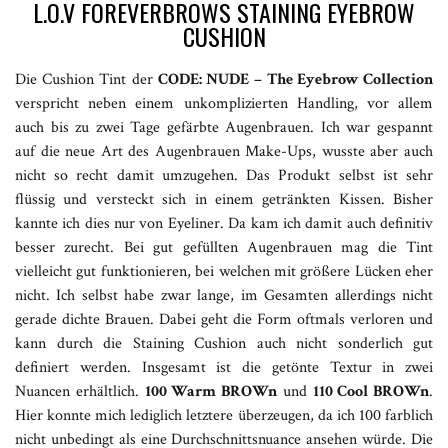
L.O.V FOREVERBROWS STAINING EYEBROW
CUSHION
Die Cushion Tint der
CODE: NUDE
– The Eyebrow Collection
verspricht neben einem unkomplizierten Handling, vor allem
auch bis zu zwei Tage gefärbte Augenbrauen. Ich war gespannt
auf die neue Art des Augenbrauen Make-Ups, wusste aber auch
nicht so recht damit umzugehen. Das Produkt selbst ist sehr
flüssig und versteckt sich in einem getränkten Kissen. Bisher
kannte ich dies nur von Eyeliner. Da kam ich damit auch definitiv
besser zurecht. Bei gut gefüllten Augenbrauen mag die Tint
vielleicht gut funktionieren, bei welchen mit größere Lücken eher
nicht. Ich selbst habe zwar lange, im Gesamten allerdings nicht
gerade dichte Brauen. Dabei geht die Form oftmals verloren und
kann durch die Staining Cushion auch nicht sonderlich gut
definiert werden. Insgesamt ist die getönte Textur in zwei
Nuancen erhältlich.
100 Warm BROWn
und
110 Cool BROWn
.
Hier konnte mich lediglich letztere überzeugen, da ich 100 farblich
nicht unbedingt als eine Durchschnittsnuance ansehen würde. Die