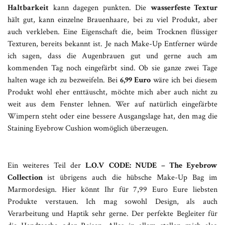
Haltbarkeit
kann dagegen punkten. Die
wasserfeste Textur
hält gut, kann einzelne Brauenhaare, bei zu viel Produkt, aber
auch verkleben. Eine Eigenschaft die, beim Trocknen flüssiger
Texturen, bereits bekannt ist. Je nach Make-Up Entferner würde
ich sagen, dass die Augenbrauen gut und gerne auch am
kommenden Tag noch eingefärbt sind. Ob sie ganze zwei Tage
halten wage ich zu bezweifeln. Bei
6,99 Euro
wäre ich bei diesem
Produkt wohl eher enttäuscht, möchte mich aber auch nicht zu
weit aus dem Fenster lehnen. Wer auf natürlich eingefärbte
Wimpern steht oder eine bessere Ausgangslage hat, den mag die
Staining Eyebrow Cushion womöglich überzeugen.
Ein weiteres Teil der
L.O.V
CODE: NUDE
– The Eyebrow
Collection
ist übrigens auch die hübsche Make-Up Bag im
Marmordesign. Hier könnt Ihr für 7,99 Euro Eure liebsten
Produkte verstauen. Ich mag sowohl Design, als auch
Verarbeitung und Haptik sehr gerne. Der perfekte Begleiter für