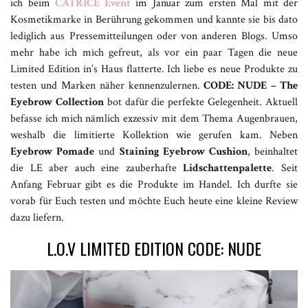
ich beim
CATRICE Event
im Januar zum ersten Mal mit der
Kosmetikmarke in Berührung gekommen und kannte sie bis dato
lediglich aus Pressemitteilungen oder von anderen Blogs. Umso
mehr habe ich mich gefreut, als vor ein paar Tagen die neue
Limited Edition in’s Haus flatterte. Ich liebe es neue Produkte zu
testen und Marken näher kennenzulernen.
CODE: NUDE
– The
Eyebrow Collection
bot dafür die perfekte Gelegenheit. Aktuell
befasse ich mich nämlich exzessiv mit dem Thema Augenbrauen,
weshalb die limitierte Kollektion wie gerufen kam. Neben
Eyebrow Pomade
und
Staining Eyebrow Cushion
, beinhaltet
die LE aber auch eine zauberhafte
Lidschattenpalette
. Seit
Anfang Februar gibt es die Produkte im Handel. Ich durfte sie
vorab für Euch testen und möchte Euch heute eine kleine Review
dazu liefern.
L.O.V LIMITED EDITION CODE: NUDE