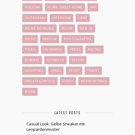
HOLIDAY
HOME SWEET HOME
INK
INSTAGRAM
INTERVIEW
LIEBE
MEINE MEINUNG
MUSIK
NEW IN
OOTD
PARFUM
PHOTOGRAPHIE
PINKIE
PR-SAMPLE
PRESS
RACING
RUNWAY
SCHMUCK
SERIEN
SHOPPING
SPASS
SPORT
TRAVEL
UNCATEGORIZED
VIDEO
WERBEBEITRAG
WORK
LATEST POSTS
Casual Look: Gelbe Sneaker mit
Leopardenmuster