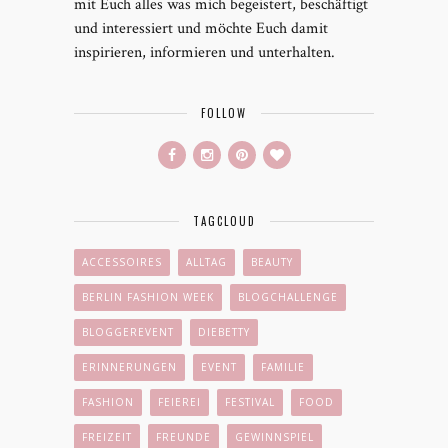
mit Euch alles was mich begeistert, beschäftigt
und interessiert und möchte Euch damit
inspirieren, informieren und unterhalten.
FOLLOW
TAGCLOUD
ACCESSOIRES
ALLTAG
BEAUTY
BERLIN FASHION WEEK
BLOGCHALLENGE
BLOGGEREVENT
DIEBETTY
ERINNERUNGEN
EVENT
FAMILIE
FASHION
FEIEREI
FESTIVAL
FOOD
FREIZEIT
FREUNDE
GEWINNSPIEL