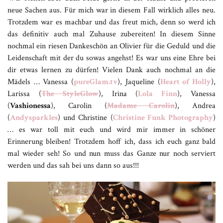
neue Sachen aus. Für mich war in diesem Fall wirklich alles neu.
Trotzdem war es machbar und das freut mich, denn so werd ich
das definitiv auch mal Zuhause zubereiten! In diesem Sinne
nochmal ein riesen Dankeschön an Olivier für die Geduld und die
Leidenschaft mit der du sowas angehst! Es war uns eine Ehre bei
dir etwas lernen zu dürfen! Vielen Dank auch nochmal an die
Mädels … Vanessa (
pureGlam.tv
), Jaqueline (
Heart of Holly
),
Larissa (
The StyleGlow
), Irina (
Lola Finn
), Vanessa
(
Vashionessa
), Carolin (
Madame Carolin
), Andrea
(
Andysparkles
) und Christine (
Christine Funk Photography
)
… es war toll mit euch und wird mir immer in schöner
Erinnerung bleiben! Trotzdem hoff ich, dass ich euch ganz bald
mal wieder seh! So und nun muss das Ganze nur noch serviert
werden und das sah bei uns dann so aus!!!