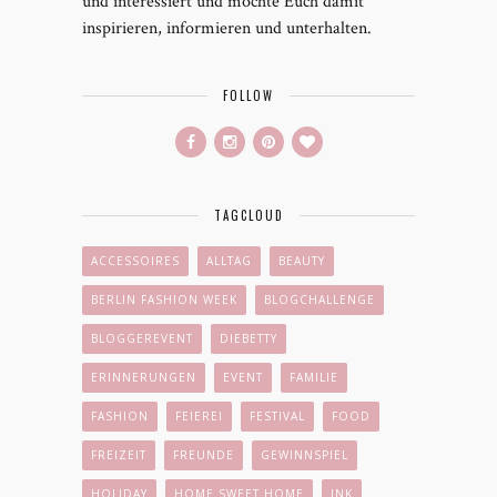
und interessiert und möchte Euch damit
inspirieren, informieren und unterhalten.
FOLLOW
TAGCLOUD
ACCESSOIRES
ALLTAG
BEAUTY
BERLIN FASHION WEEK
BLOGCHALLENGE
BLOGGEREVENT
DIEBETTY
ERINNERUNGEN
EVENT
FAMILIE
FASHION
FEIEREI
FESTIVAL
FOOD
FREIZEIT
FREUNDE
GEWINNSPIEL
HOLIDAY
HOME SWEET HOME
INK