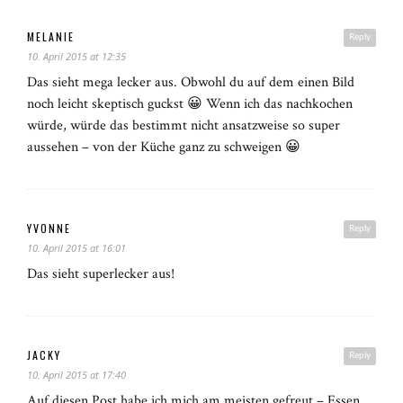
MELANIE
Reply
10. April 2015 at 12:35
Das sieht mega lecker aus. Obwohl du auf dem einen Bild
noch leicht skeptisch guckst 😀 Wenn ich das nachkochen
würde, würde das bestimmt nicht ansatzweise so super
aussehen – von der Küche ganz zu schweigen 😀
YVONNE
Reply
10. April 2015 at 16:01
Das sieht superlecker aus!
JACKY
Reply
10. April 2015 at 17:40
Auf diesen Post habe ich mich am meisten gefreut – Essen