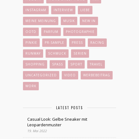
INSTAGRAM
INTERVIEW
LIEBE
MEINE MEINUNG
MUSIK
NEW IN
OOTD
PARFUM
PHOTOGRAPHIE
PINKIE
PR-SAMPLE
PRESS
RACING
RUNWAY
SCHMUCK
SERIEN
SHOPPING
SPASS
SPORT
TRAVEL
UNCATEGORIZED
VIDEO
WERBEBEITRAG
WORK
LATEST POSTS
Casual Look: Gelbe Sneaker mit
Leopardenmuster
19. Mai 2022