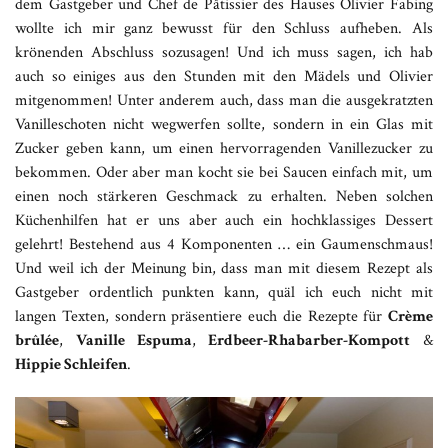
dem Gastgeber und Chef de Pâtissier des Hauses Olivier Fabing
wollte ich mir ganz bewusst für den Schluss aufheben. Als
krönenden Abschluss sozusagen! Und ich muss sagen, ich hab
auch so einiges aus den Stunden mit den Mädels und Olivier
mitgenommen! Unter anderem auch, dass man die ausgekratzten
Vanilleschoten nicht wegwerfen sollte, sondern in ein Glas mit
Zucker geben kann, um einen hervorragenden Vanillezucker zu
bekommen. Oder aber man kocht sie bei Saucen einfach mit, um
einen noch stärkeren Geschmack zu erhalten. Neben solchen
Küchenhilfen hat er uns aber auch ein hochklassiges Dessert
gelehrt! Bestehend aus 4 Komponenten … ein Gaumenschmaus!
Und weil ich der Meinung bin, dass man mit diesem Rezept als
Gastgeber ordentlich punkten kann, quäl ich euch nicht mit
langen Texten, sondern präsentiere euch die Rezepte für
Crème
brûlée
,
Vanille Espuma
,
Erdbeer-Rhabarber-Kompott
&
Hippie Schleifen
.