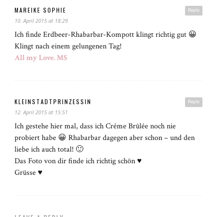
MAREIKE SOPHIE
Reply
10. April 2015 at 18:29
Ich finde Erdbeer-Rhabarbar-Kompott klingt richtig gut 😀
Klingt nach einem gelungenen Tag!
All my Love. MS
KLEINSTADTPRINZESSIN
Reply
12. April 2015 at 15:51
Ich gestehe hier mal, dass ich Créme Brûlée noch nie
probiert habe 😀 Rhabarbar dagegen aber schon – und den
liebe ich auch total! 🙂
Das Foto von dir finde ich richtig schön ♥
Grüsse ♥