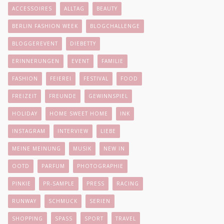
ACCESSOIRES
ALLTAG
BEAUTY
BERLIN FASHION WEEK
BLOGCHALLENGE
BLOGGEREVENT
DIEBETTY
ERINNERUNGEN
EVENT
FAMILIE
FASHION
FEIEREI
FESTIVAL
FOOD
FREIZEIT
FREUNDE
GEWINNSPIEL
HOLIDAY
HOME SWEET HOME
INK
INSTAGRAM
INTERVIEW
LIEBE
MEINE MEINUNG
MUSIK
NEW IN
OOTD
PARFUM
PHOTOGRAPHIE
PINKIE
PR-SAMPLE
PRESS
RACING
RUNWAY
SCHMUCK
SERIEN
SHOPPING
SPASS
SPORT
TRAVEL