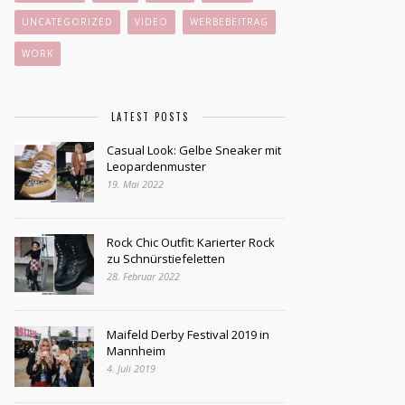
UNCATEGORIZED
VIDEO
WERBEBEITRAG
WORK
LATEST POSTS
Casual Look: Gelbe Sneaker mit
Leopardenmuster
19. Mai 2022
Rock Chic Outfit: Karierter Rock
zu Schnürstiefeletten
28. Februar 2022
Maifeld Derby Festival 2019 in
Mannheim
4. Juli 2019