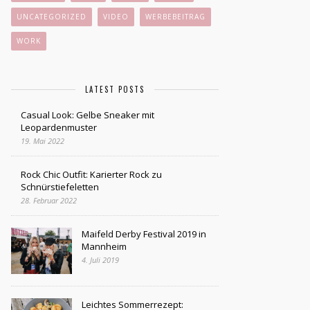
UNCATEGORIZED
VIDEO
WERBEBEITRAG
WORK
LATEST POSTS
Casual Look: Gelbe Sneaker mit
Leopardenmuster
19. Mai 2022
Rock Chic Outfit: Karierter Rock zu
Schnürstiefeletten
28. Februar 2022
Maifeld Derby Festival 2019 in
Mannheim
4. Juli 2019
Leichtes Sommerrezept: