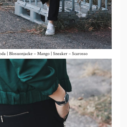
oda | Blosuonjacke – Mango | Sneaker – Scarosso