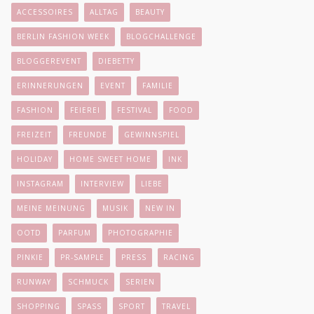
ACCESSOIRES
ALLTAG
BEAUTY
BERLIN FASHION WEEK
BLOGCHALLENGE
BLOGGEREVENT
DIEBETTY
ERINNERUNGEN
EVENT
FAMILIE
FASHION
FEIEREI
FESTIVAL
FOOD
FREIZEIT
FREUNDE
GEWINNSPIEL
HOLIDAY
HOME SWEET HOME
INK
INSTAGRAM
INTERVIEW
LIEBE
MEINE MEINUNG
MUSIK
NEW IN
OOTD
PARFUM
PHOTOGRAPHIE
PINKIE
PR-SAMPLE
PRESS
RACING
RUNWAY
SCHMUCK
SERIEN
SHOPPING
SPASS
SPORT
TRAVEL