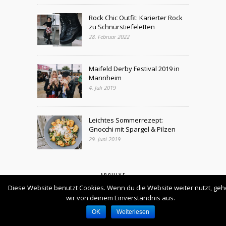
Rock Chic Outfit: Karierter Rock
zu Schnürstiefeletten
28. Februar 2022
Maifeld Derby Festival 2019 in
Mannheim
4. Juli 2019
Leichtes Sommerrezept:
Gnocchi mit Spargel & Pilzen
29. Juni 2019
ARCHIVE
Diese Website benutzt Cookies. Wenn du die Website weiter nutzt, ge
Archive
wir von deinem Einverständnis aus.
OK
Weiterlesen