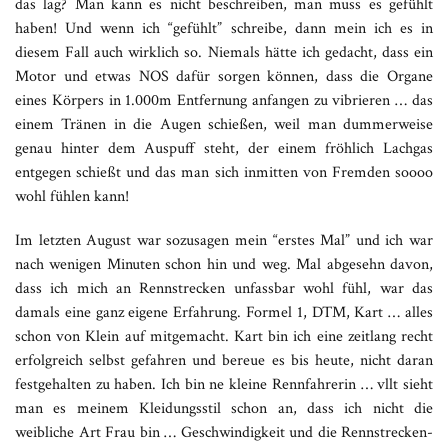
das lag? Man kann es nicht beschreiben, man muss es gefühlt
haben! Und wenn ich “gefühlt” schreibe, dann mein ich es in
diesem Fall auch wirklich so. Niemals hätte ich gedacht, dass ein
Motor und etwas NOS dafür sorgen können, dass die Organe
eines Körpers in 1.000m Entfernung anfangen zu vibrieren … das
einem Tränen in die Augen schießen, weil man dummerweise
genau hinter dem Auspuff steht, der einem fröhlich Lachgas
entgegen schießt und das man sich inmitten von Fremden soooo
wohl fühlen kann!
Im letzten August war sozusagen mein “erstes Mal” und ich war
nach wenigen Minuten schon hin und weg. Mal abgesehn davon,
dass ich mich an Rennstrecken unfassbar wohl fühl, war das
damals eine ganz eigene Erfahrung. Formel 1, DTM, Kart … alles
schon von Klein auf mitgemacht. Kart bin ich eine zeitlang recht
erfolgreich selbst gefahren und bereue es bis heute, nicht daran
festgehalten zu haben. Ich bin ne kleine Rennfahrerin … vllt sieht
man es meinem Kleidungsstil schon an, dass ich nicht die
weibliche Art Frau bin … Geschwindigkeit und die Rennstrecken-