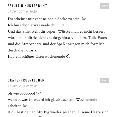
FRÄULEIN.KUNTERBUNT
Reply
17. April 2014 at 10:20
Du scheinst mir echt ne coole Socke zu sein! 😀
Ich bin schon etwas neidisch!!!!!!!!!
Und das Shirt steht dir super. Wüsste man es nicht besser,
würde man direkt denken, du gehörst voll dazu. Tolle Fotos
und die Atmosphäre und der Spaß springen mich förmlich
durch die Fotos an!
Hab ein schönes Osterwochenende 🙂
SKATERKRUEMELCHEN
Reply
17. April 2014 at 19:30
oh wie cooooool *-*
wenn sowas ist wuerd ich glaub auch am Wochenende
arbeiten 😀
& du hast deinen Mr. Big wieder gesehen ;D seine Haare sind