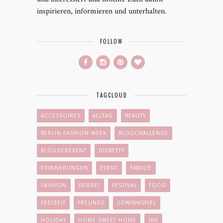
inspirieren, informieren und unterhalten.
FOLLOW
TAGCLOUD
ACCESSOIRES
ALLTAG
BEAUTY
BERLIN FASHION WEEK
BLOGCHALLENGE
BLOGGEREVENT
DIEBETTY
ERINNERUNGEN
EVENT
FAMILIE
FASHION
FEIEREI
FESTIVAL
FOOD
FREIZEIT
FREUNDE
GEWINNSPIEL
HOLIDAY
HOME SWEET HOME
INK