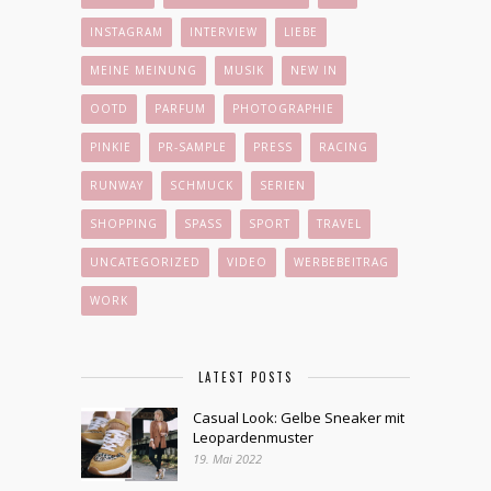
INSTAGRAM
INTERVIEW
LIEBE
MEINE MEINUNG
MUSIK
NEW IN
OOTD
PARFUM
PHOTOGRAPHIE
PINKIE
PR-SAMPLE
PRESS
RACING
RUNWAY
SCHMUCK
SERIEN
SHOPPING
SPASS
SPORT
TRAVEL
UNCATEGORIZED
VIDEO
WERBEBEITRAG
WORK
LATEST POSTS
Casual Look: Gelbe Sneaker mit
Leopardenmuster
19. Mai 2022